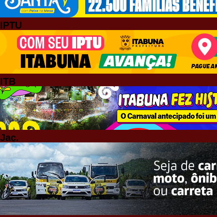
IPTU
ITB
Jaç.