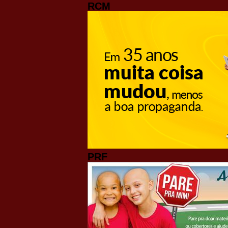
RCM
PRF