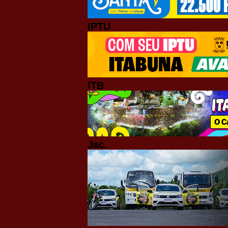
IPTU
ITB
Jaç.