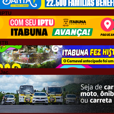
IPTU
ITB
Jaç.