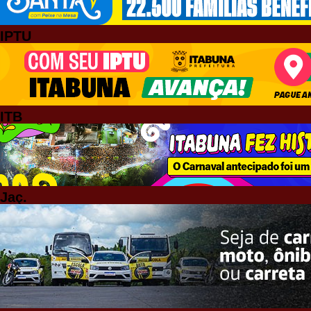
IPTU
ITB
Jaç.