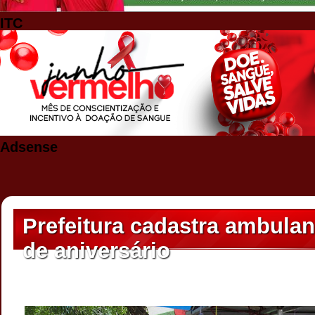
ITC
Adsense
Prefeitura cadastra ambulan
de aniversário