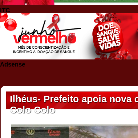
ITC
Adsense
Ilhéus- Prefeito apoia nov
Colo Colo