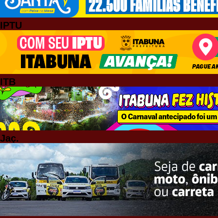
IPTU
ITB
Jaç.