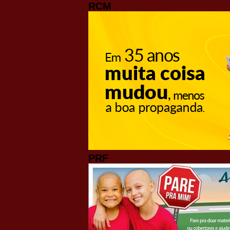
RCM
PRF