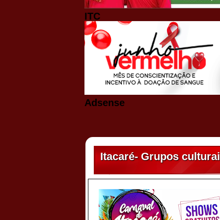
ITC
Adsense
Itacaré- Grupos cultura