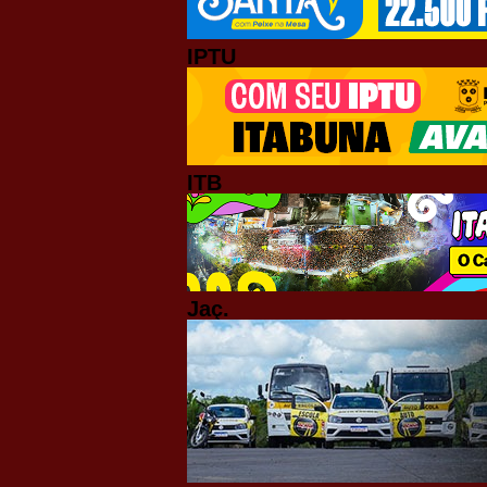
IPTU
ITB
Jaç.