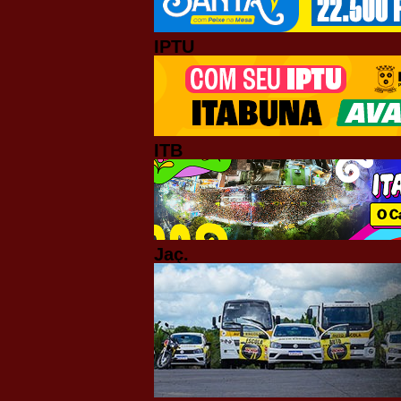
IPTU
ITB
Jaç.