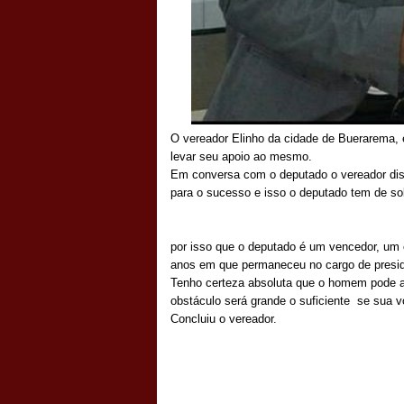
O vereador Elinho da cidade de Buerarema, 
levar seu apoio ao mesmo.
Em conversa com o deputado o vereador diss
para o sucesso e isso o deputado tem de s
por isso que o deputado é um vencedor, u
anos em que permaneceu no cargo de preside
Tenho certeza absoluta que o homem pode 
obstáculo será grande o suficiente se sua v
Concluiu o vereador.
Postado por
CHAPARRAUS
às
21:06