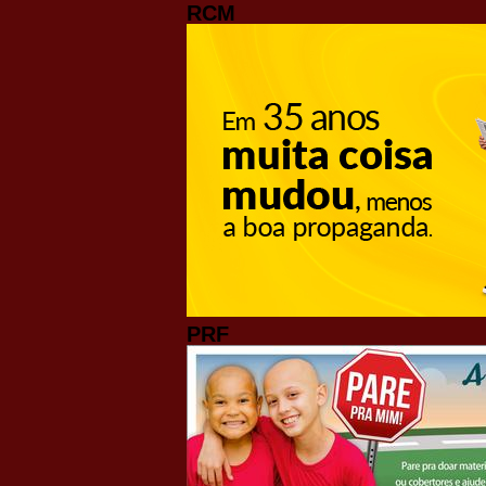
RCM
PRF