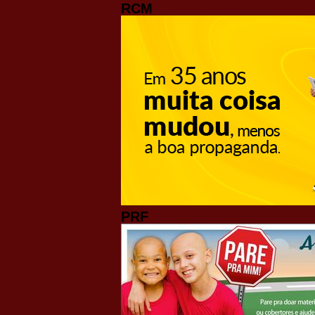
RCM
PRF