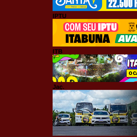
IPTU
ITB
Jaç.