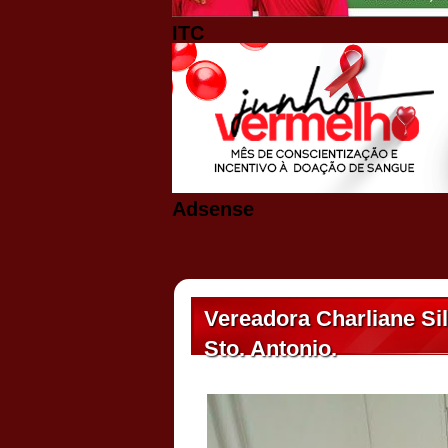
ITC
Adsense
Vereadora Charliane Si
Sto. Antonio.