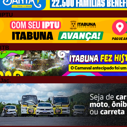
IPTU
ITB
Jaç.