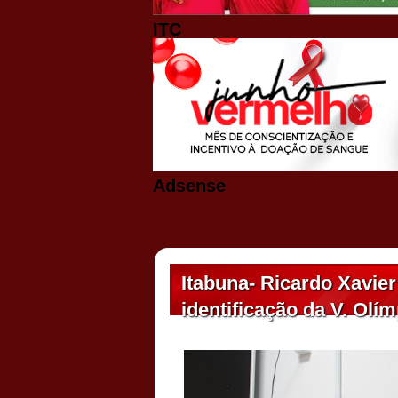
ITC
Adsense
Itabuna- Ricardo Xavie
identificação da V. Olí