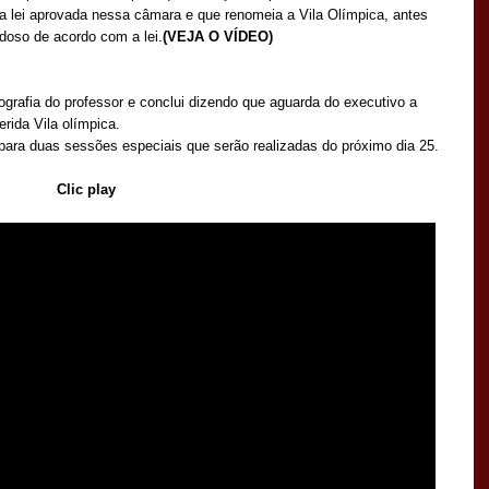
é a lei aprovada nessa câmara e que renomeia a Vila Olímpica, antes
doso de acordo com a lei.
(VEJA O VÍDEO)
ografia do professor e conclui dizendo que aguarda do executivo a
erida Vila olímpica.
e para duas sessões especiais que serão realizadas do próximo dia 25.
Clic play