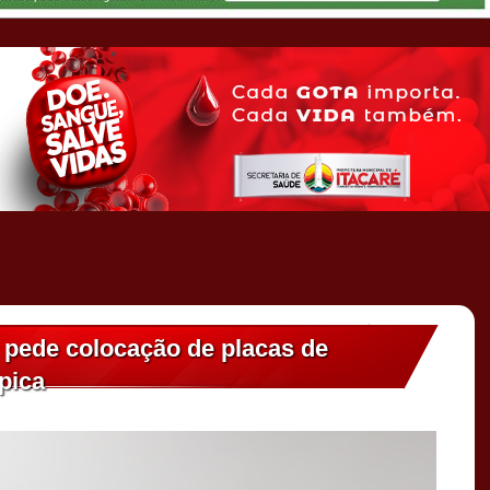
r pede colocação de placas de
mpica