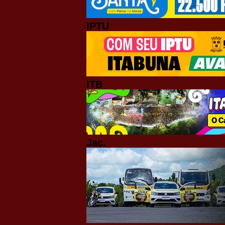
IPTU
ITB
Jaç.