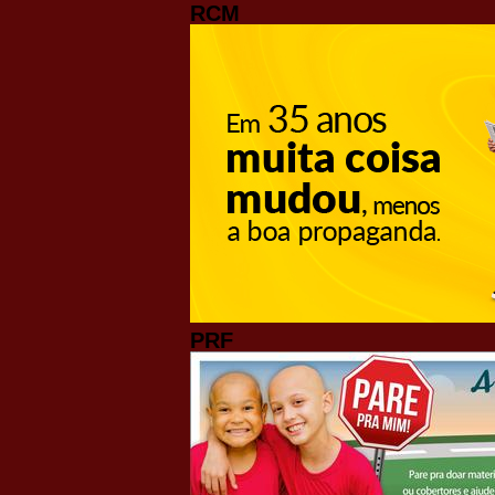
RCM
PRF