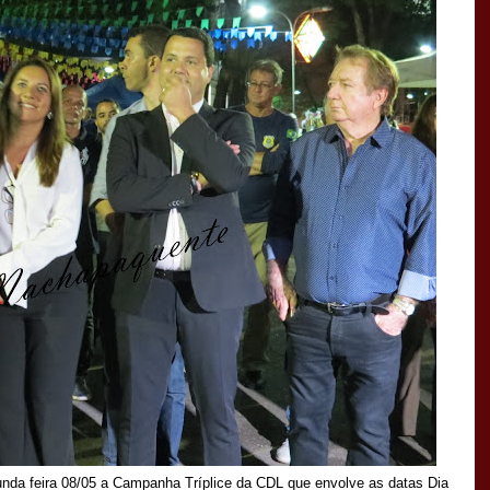
nda feira 08/05 a Campanha Tríplice da CDL que envolve as datas Dia