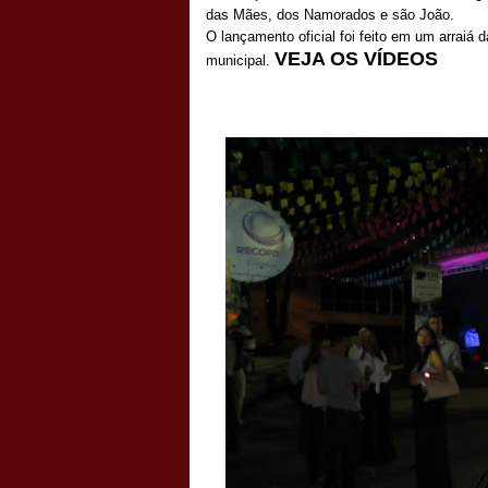
das Mães, dos Namorados e são João.
O lançamento oficial foi feito em um arraiá
VEJA OS VÍDEOS
municipal.