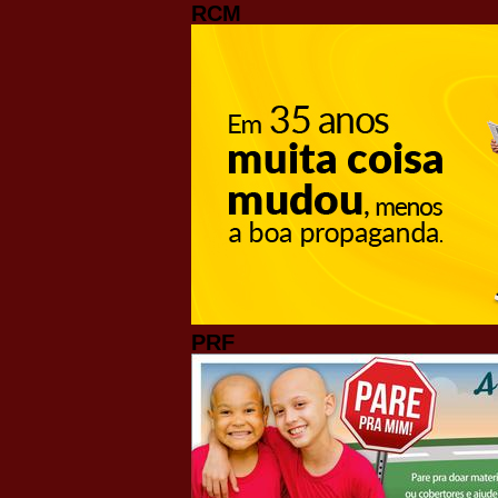
RCM
PRF