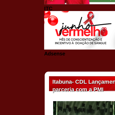
ITC
Adsense
Itabuna- CDL Lançamen
parceria com a PMI