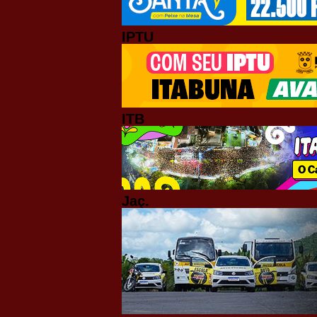
IPTU
ITB
Jaç.