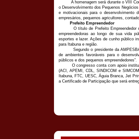
A homenagem será durante o VIII Congre
o Desenvolvimento dos Pequenos Negócios – 
e motivacionais para o desenvolvimento 
empresários, pequenos agricultores, contador
Prefeito Empreendedor
O título de Prefeito Empreendedor que 
empreendedoras ao longo de sua vida pú
esportes e lazer. Ações de cunho público i
para Itabuna e região.
Segundo o presidente da AMPESBA, 
de ambientes favoráveis para o desenvol
públicos e dos pequenos empreendedores”.
O congresso conta com apoio institucion
(ACI, APEMI, CDL, SINDICOM e SIMCOMÈ
Itabuna, FTC, UESC, Águia Branca, Jet Print
a Certificado de Participação que será entr
Postado por
CHAPARRAUS
às
21:42