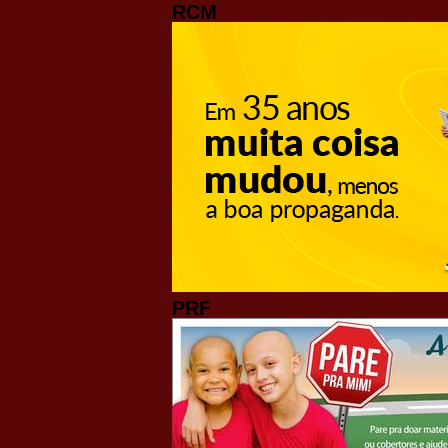
RCM
PRF