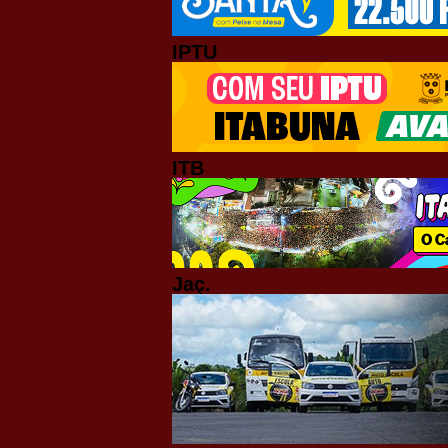
IPTU
ITB
Jaç.