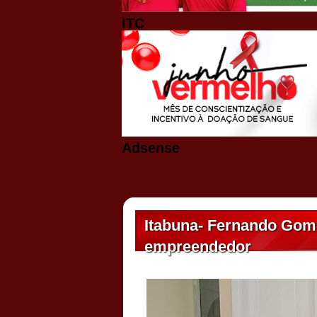
ITC
Adsense
Itabuna- Fernando Gomes
empreendedor