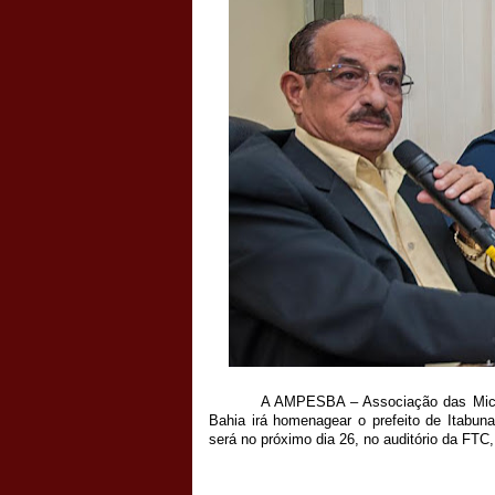
A AMPESBA – Associação das Micr
Bahia irá homenagear o prefeito de Itabun
será no próximo dia 26, no auditório da FTC,