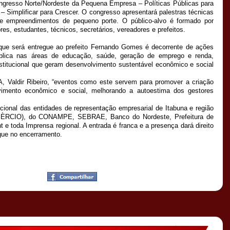
sso Norte/Nordeste da Pequena Empresa – Políticas Públicas para
Simplificar para Crescer. O congresso apresentará palestras técnicas
de empreendimentos de pequeno porte. O público-alvo é formado por
es, estudantes, técnicos, secretários, vereadores e prefeitos.
será entregue ao prefeito Fernando Gomes é decorrente de ações
blica nas áreas de educação, saúde, geração de emprego e renda,
nstitucional que geram desenvolvimento sustentável econômico e social
Valdir Ribeiro, “eventos como este servem para promover a criação
vimento econômico e social, melhorando a autoestima dos gestores
al das entidades de representação empresarial de Itabuna e região
RCIO), do CONAMPE, SEBRAE, Banco do Nordeste, Prefeitura de
 e toda Imprensa regional. A entrada é franca e a presença dará direito
egue no encerramento.