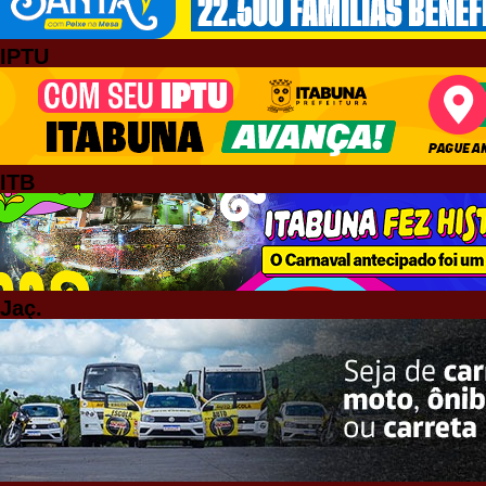
IPTU
ITB
Jaç.