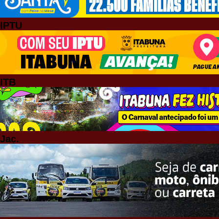
IPTU
ITB
Jaç.