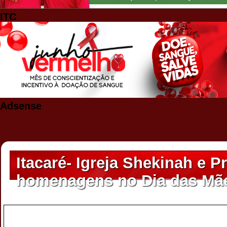
ITC
Adsense
Itacaré- Igreja Shekinah e P
homenagens no Dia das Mã