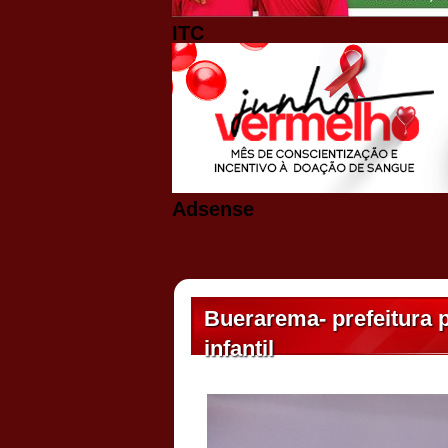
ITC
Adsense
Buerarema- prefeitura 
infantil