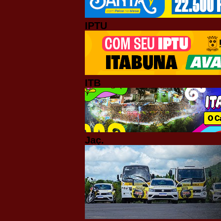
IPTU
ITB
Jaç.