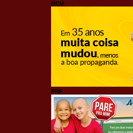
RCM
PRF