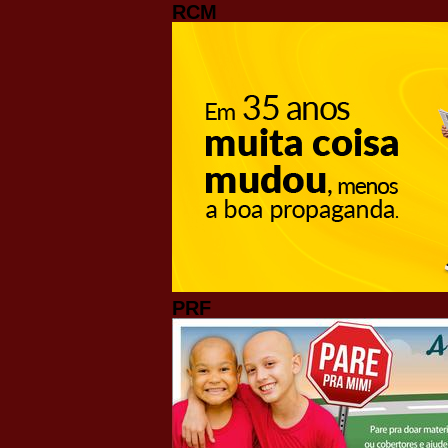
RCM
PRF