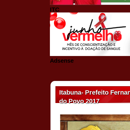
ITC
Adsense
Itabuna- Prefeito Fern
do Povo 2017