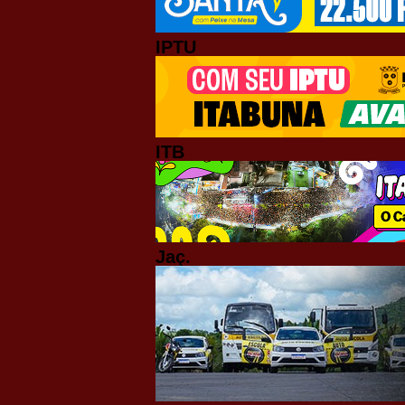
IPTU
ITB
Jaç.