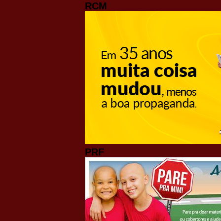
RCM
PRF