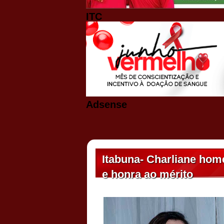
ITC
Adsense
Itabuna- Charliane hom
e honra ao mérito