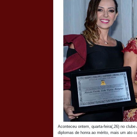
Aconteceu ontem, quarta-feira(,26) no clube
diplomas de honra ao mérito, mais um ato 