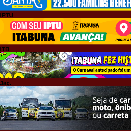
IPTU
ITB
Jaç.