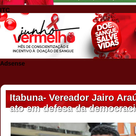
ITC
Adsense
Itabuna- Vereador Jairo Araú
ato em defesa da democraci