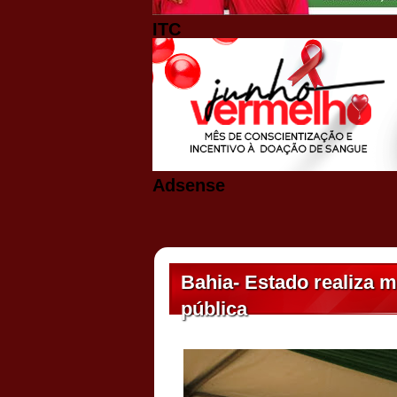
ITC
Adsense
Bahia- Estado realiza m
pública