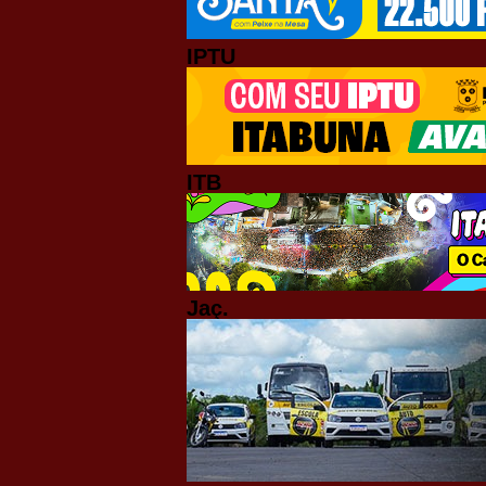
IPTU
ITB
Jaç.