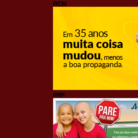
RCM
PRF