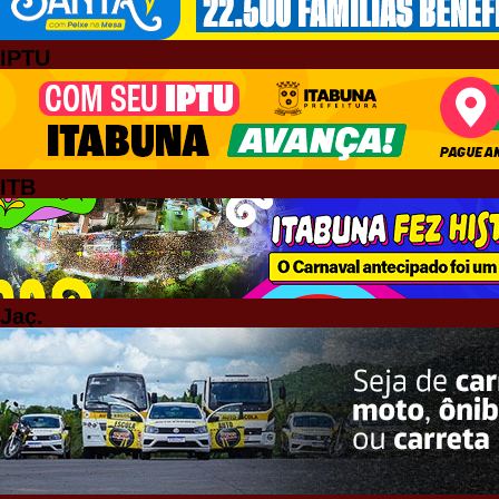
IPTU
ITB
Jaç.