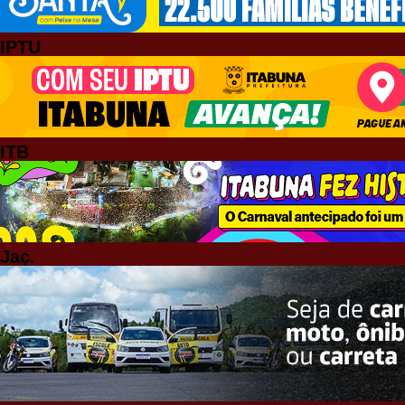
IPTU
ITB
Jaç.