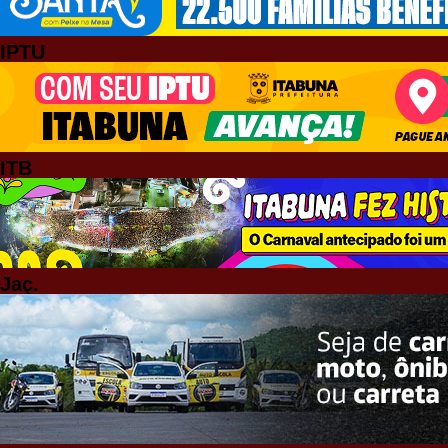
IPTU
ITB
Jaç.