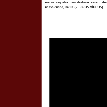
menos sequelas para desfazer esse mal-e
nessa quarta, 04/10.
(VEJA OS VÍDEOS)