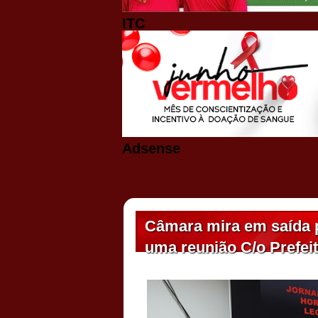
ITC
Adsense
Câmara mira em saída p
uma reunião C/o Prefei