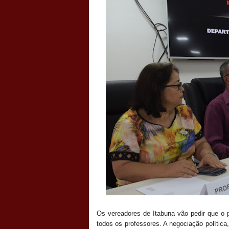
Os vereadores de Itabuna vão pedir que o p
todos os professores. A negociação polític