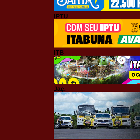
IPTU
ITB
Jaç.