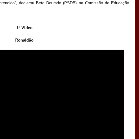
ntendido”, declarou Beto Dourado (PSDB) na Comissão de Educação
1º Vídeo
Ronaldão