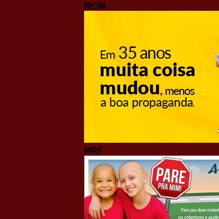
RCM
PRF