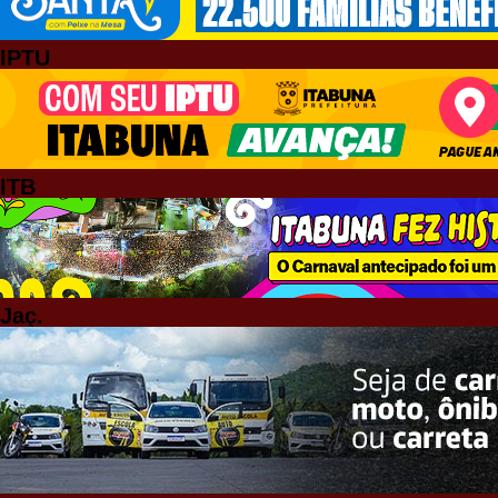
IPTU
ITB
Jaç.