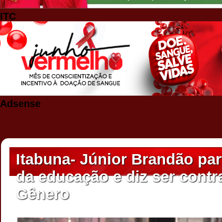
ITC
Adsense
Itabuna- Júnior Brandão pa
da educação e diz ser contr
Gênero