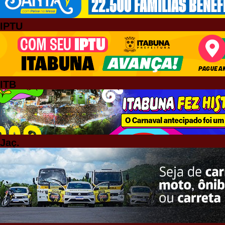
IPTU
ITB
Jaç.