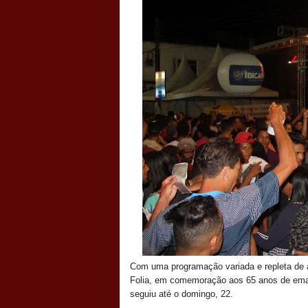
Com uma programação variada e repleta de atr
Folia, em comemoração aos 65 anos de emanci
seguiu até o domingo, 22.