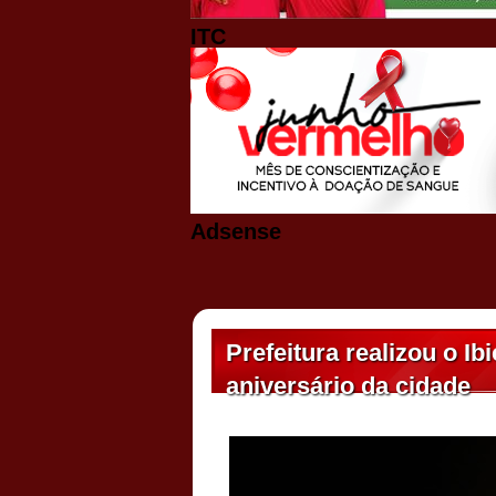
ITC
Adsense
Prefeitura realizou o I
aniversário da cidade