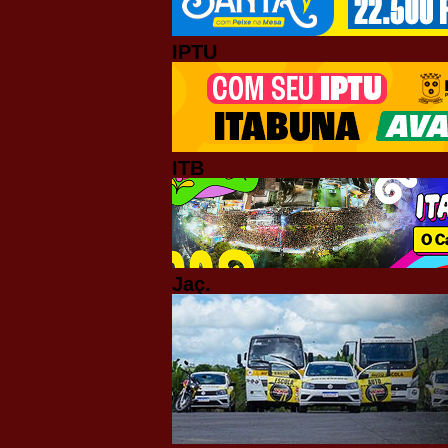
IPTU
ITB
Jaç.