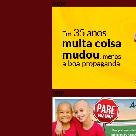
RCM
PRF