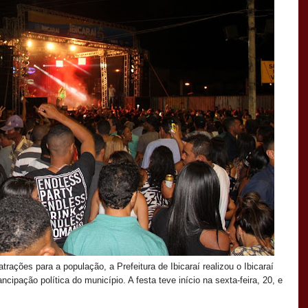
ações para a população, a Prefeitura de Ibicaraí realizou o Ibicaraí
pação política do município. A festa teve início na sexta-feira, 20, e