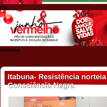
ITC
Adsense
Itabuna- Resistência nortei
Consciência Negra