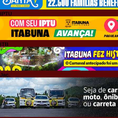
IPTU
ITB
Jaç.