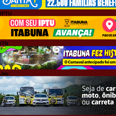
IPTU
ITB
Jaç.