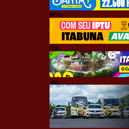
IPTU
ITB
Jaç.