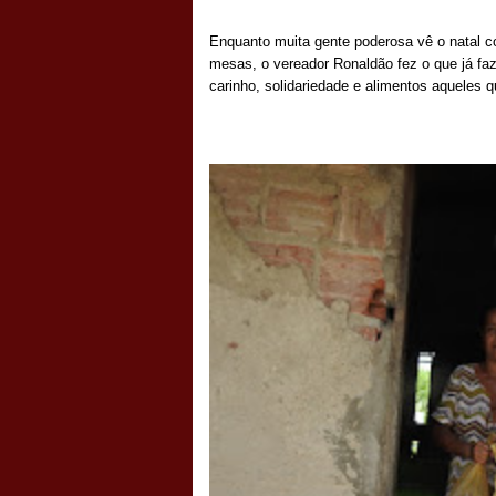
Enquanto muita gente poderosa vê o natal co
mesas, o vereador Ronaldão fez o que já fa
carinho, solidariedade e alimentos aqueles