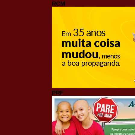
RCM
PRF