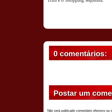
Trifil e o Shopping Jequitibá.
Postado por
CHAPARRAUS
às
20:31
0 comentários:
Postar um come
Não será publicado comentário ofensivo ou c