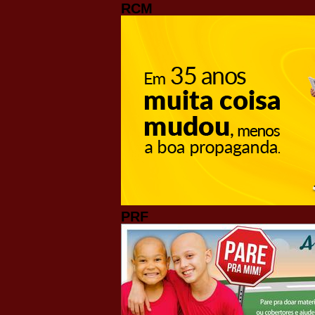
RCM
PRF