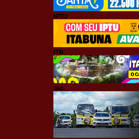
IPTU
ITB
Jaç.