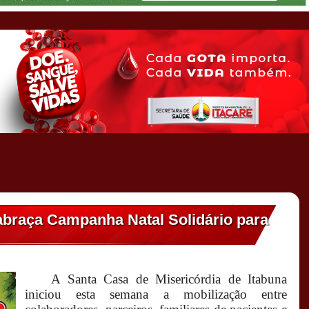
abraça Campanha Natal Solidário para
A Santa Casa de Misericórdia de Itabuna
iniciou esta semana a mobilização entre