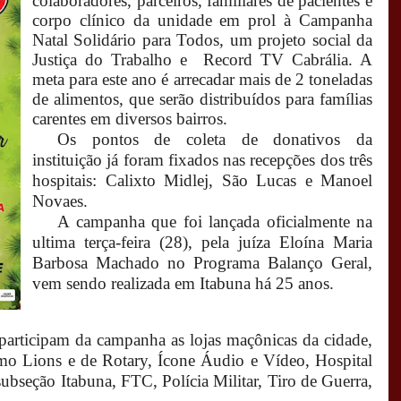
colaboradores, parceiros, familiares de pacientes e
corpo clínico da unidade em prol à Campanha
Natal Solidário para Todos, um projeto social da
Justiça do Trabalho e Record TV Cabrália. A
meta para este ano é arrecadar mais de 2 toneladas
de alimentos, que serão distribuídos para famílias
carentes em diversos bairros.
Os pontos de coleta de donativos da
instituição já foram fixados nas recepções dos três
hospitais: Calixto Midlej, São Lucas e Manoel
Novaes.
A campanha que foi lançada oficialmente na
ultima terça-feira (28), pela juíza Eloína Maria
Barbosa Machado no Programa Balanço Geral,
vem sendo realizada em Itabuna há 25 anos.
articipam da campanha as lojas maçônicas da cidade,
omo Lions e de Rotary, Ícone Áudio e Vídeo, Hospital
seção Itabuna, FTC, Polícia Militar, Tiro de Guerra,