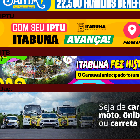
IPTU
ITB
Jaç.