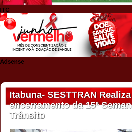
ITC
Adsense
Itabuna- SESTTRAN Realiza 
encerramento da 15ª Seman
Trânsito