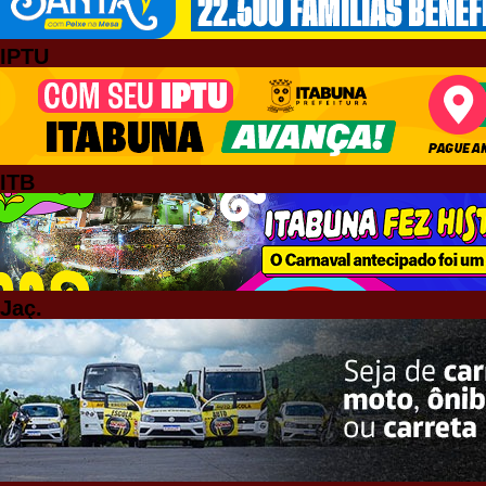
IPTU
ITB
Jaç.