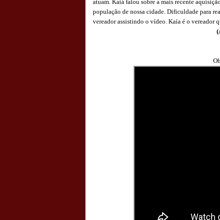
atuam. Kaiá falou sobre a mais recente aquisiçã
população de nossa cidade. Dificuldade para rea
vereador assistindo o vídeo. Kaía é o vereador 
(
Ob