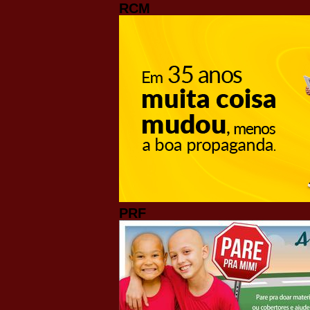
RCM
PRF