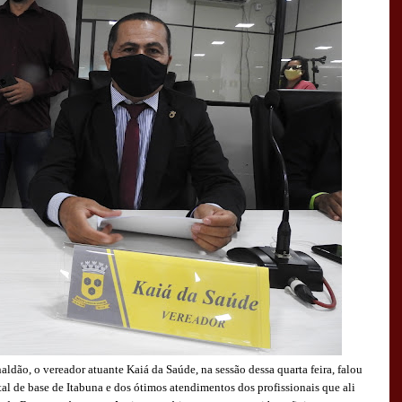
ldão, o vereador atuante Kaiá da Saúde, na sessão dessa quarta feira, falou
tal de base de Itabuna e dos ótimos atendimentos dos profissionais que ali