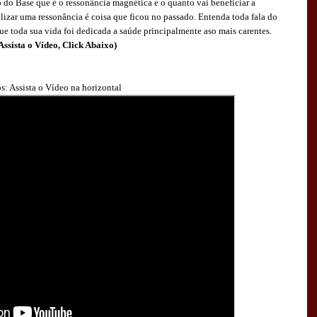
o do Base que é o ressonância magnética e o quanto vai beneficiar a
lizar uma ressonância é coisa que ficou no passado. Entenda toda fala do
que toda sua vida foi dedicada a saúde principalmente aso mais carentes.
Assista o Vídeo, Click Abaixo)
s: Assista o Vídeo na horizontal