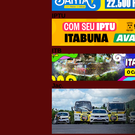
IPTU
ITB
Jaç.