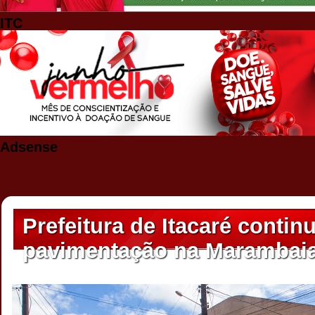
ITC
Adsense
Prefeitura de Itacaré conti
pavimentação na Marambai