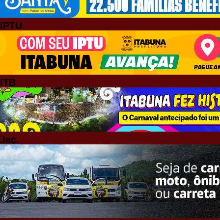
IPTU
ITB
Jaç.