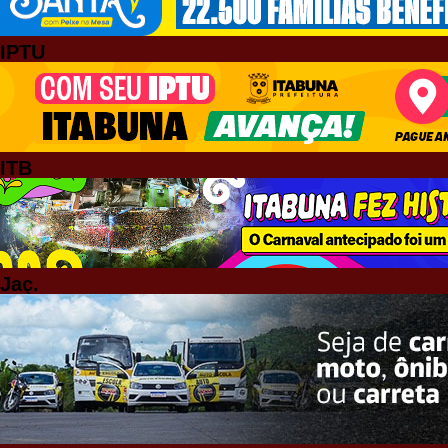
IPTU
ITB
Jaç.