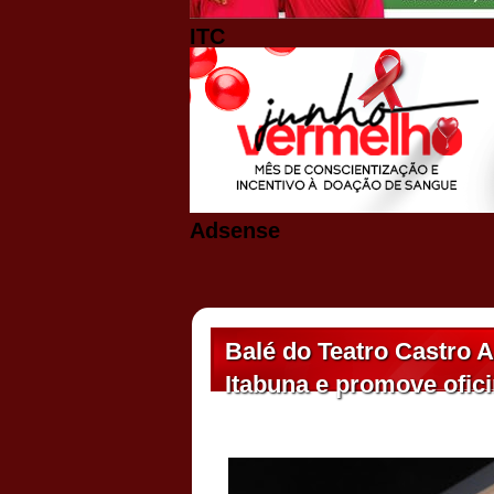
ITC
Adsense
Balé do Teatro Castro A
Itabuna e promove ofici