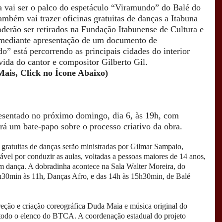
 vai ser o palco do espetáculo “Viramundo” do Balé do
mbém vai trazer oficinas gratuitas de danças a Itabuna
oderão ser retirados na Fundação Itabunense de Cultura e
 mediante apresentação de um documento de
” está percorrendo as principais cidades do interior
vida do cantor e compositor Gilberto Gil.
Mais, Click no Ícone Abaixo)
esentado no próximo domingo, dia 6, às 19h, com
rá um bate-papo sobre o processo criativo da obra.
s gratuitas de danças serão ministradas por Gilmar Sampaio,
ável por conduzir as aulas, voltadas a pessoas maiores de 14 anos,
em dança. A dobradinha acontece na Sala Walter Moreira, do
h30min às 11h, Danças Afro, e das 14h às 15h30min, de Balé
reção e criação coreográfica Duda Maia e música original do
todo o elenco do BTCA. A coordenação estadual do projeto