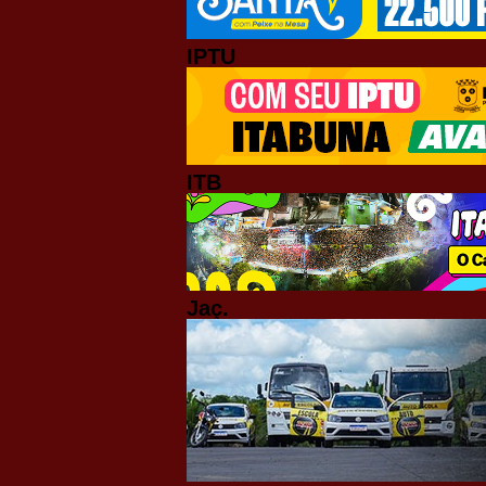
IPTU
ITB
Jaç.