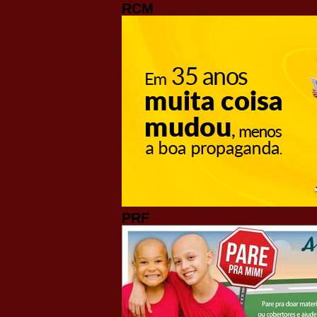
RCM
PRF