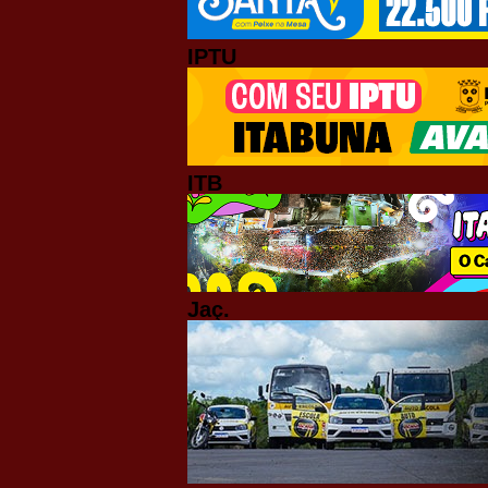
IPTU
ITB
Jaç.