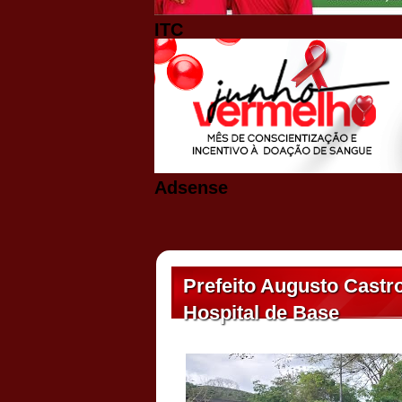
ITC
Adsense
Prefeito Augusto Castro
Hospital de Base