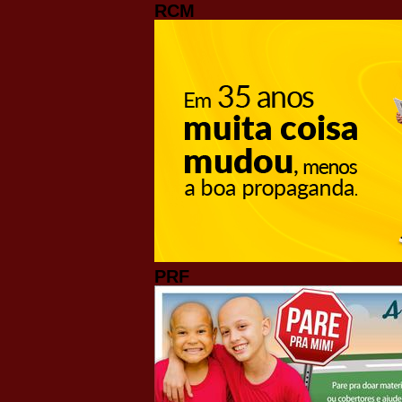
RCM
PRF