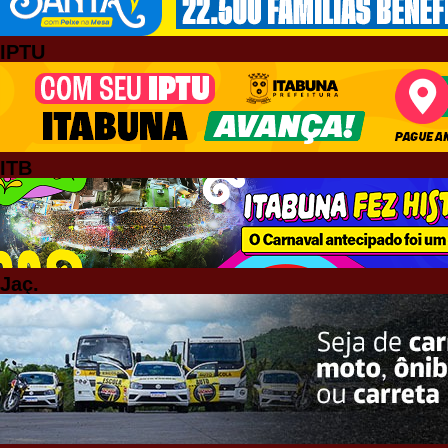
IPTU
ITB
Jaç.