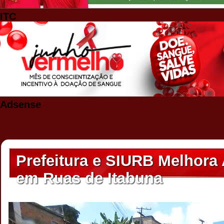
ITC
Adsense
Prefeitura e SIURB Melhora 
em Ruas de Itabuna