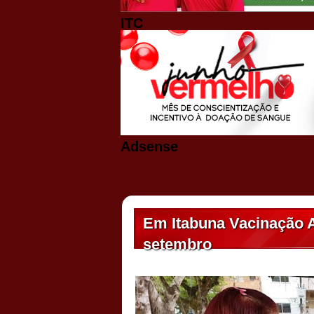
ITC
Adsense
Em Itabuna Vacinação An
setembro