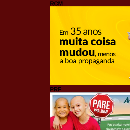
RCM
PRF