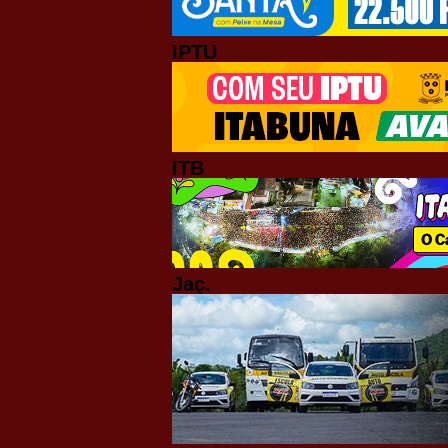
IPTU
ITB
Jaç.