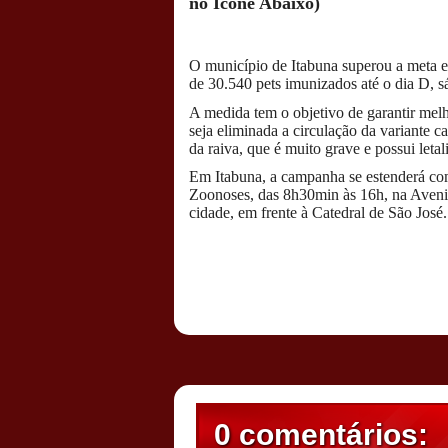
no Ícone Abaixo)
O município de Itabuna superou a meta e
de 30.540 pets imunizados até o dia D, s
A medida tem o objetivo de garantir melh
seja eliminada a circulação da variante c
da raiva, que é muito grave e possui let
Em Itabuna, a campanha se estenderá com
Zoonoses, das 8h30min às 16h, na Aven
cidade, em frente à Catedral de São José.
Postado por
CHAPARRAUS
às
20:16
0 comentários: