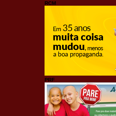
RCM
PRF