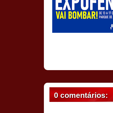
Postado por
CHAPARRAUS
às
21:44
0 comentários: