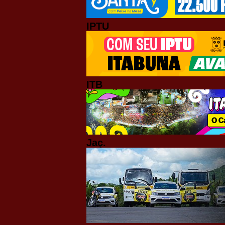
IPTU
ITB
Jaç.