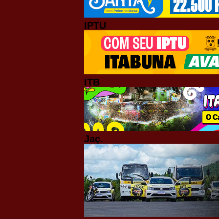
IPTU
ITB
Jaç.