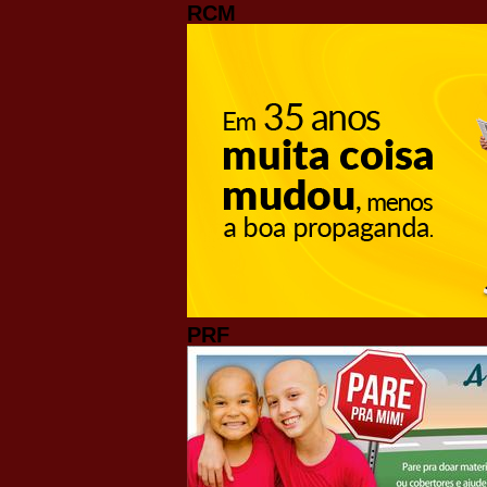
RCM
PRF