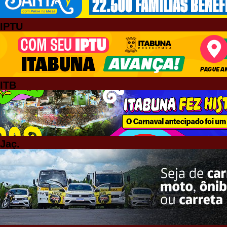
IPTU
ITB
Jaç.