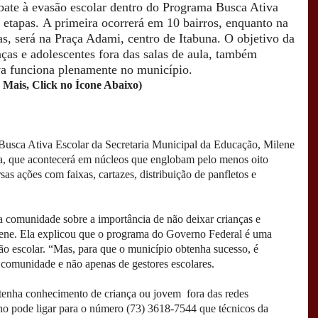
bate à evasão escolar dentro do Programa Busca Ativa
 etapas.
A primeira ocorrerá em 10 bairros, enquanto na
ras, será na Praça Adami, centro de Itabuna. O objetivo da
ças e adolescentes fora das salas de aula, também
a funciona plenamente no município.
 Mais, Click no Ícone Abaixo)
 Busca Ativa Escolar da Secretaria Municipal da Educação, Milene
a, que acontecerá em núcleos que englobam pelo menos oito
as ações com faixas, cartazes, distribuição de panfletos e
a comunidade sobre a importância de não deixar crianças e
lene. Ela explicou que o programa do Governo Federal é uma
ão escolar. “Mas, para que o município obtenha sucesso, é
comunidade e não apenas de gestores escolares.
 tenha conhecimento de criança ou jovem fora das redes
ino pode ligar para o número (73) 3618-7544 que técnicos da