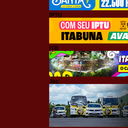
IPTU
ITB
Jaç.