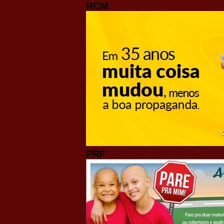
RCM
PRF