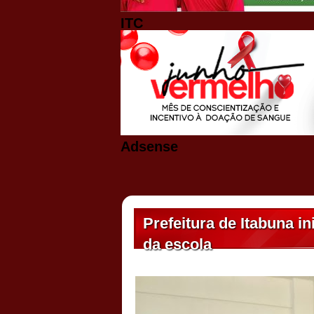
ITC
Adsense
Prefeitura de Itabuna in
da escola