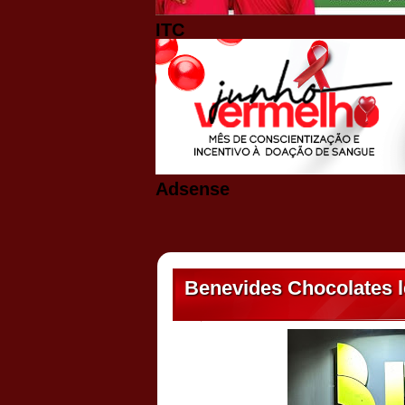
ITC
Adsense
Benevides Chocolates l