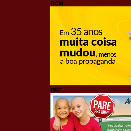
RCM
PRF