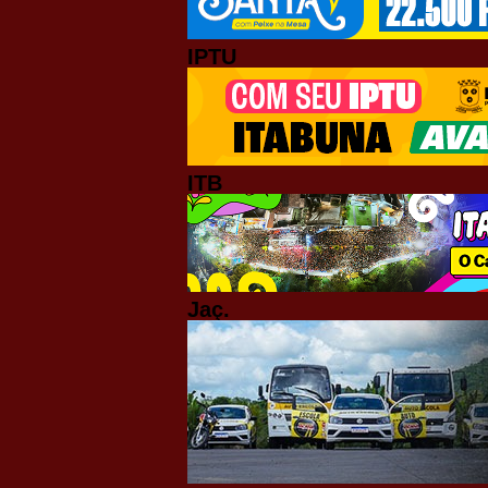
IPTU
ITB
Jaç.