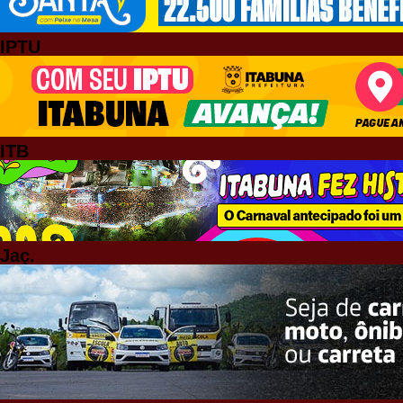
IPTU
ITB
Jaç.