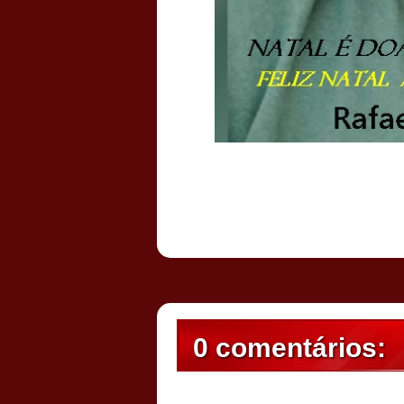
Postado por
CHAPARRAUS
às
20:36
0 comentários: