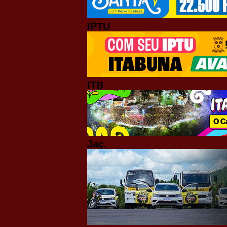
IPTU
ITB
Jaç.