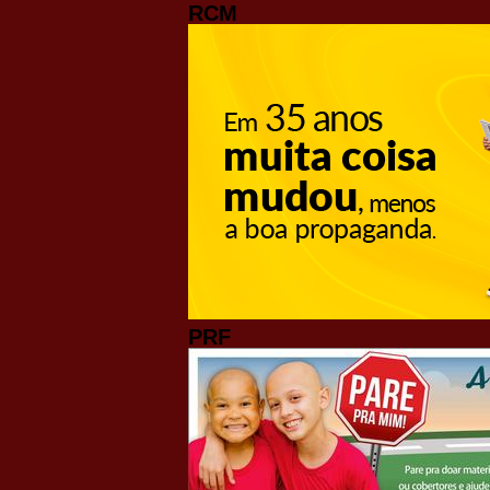
RCM
PRF