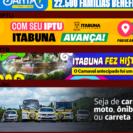
IPTU
ITB
Jaç.