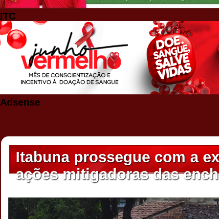
ITC
Adsense
Itabuna prossegue com a e
ações mitigadoras das ench