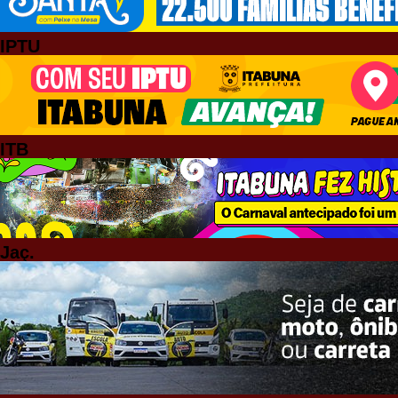
IPTU
ITB
Jaç.