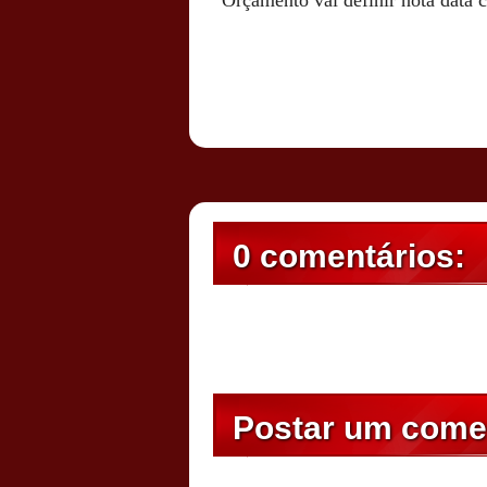
Orçamento vai definir nota data c
Postado por
CHAPARRAUS
às
17:25
0 comentários:
Postar um come