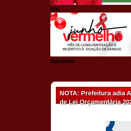
ITC
Adsense
NOTA: Prefeitura adia A
de Lei Orçamentária 20