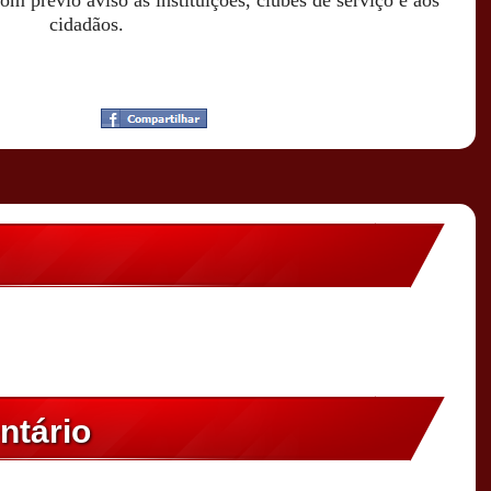
om prévio aviso às instituições, clubes de serviço e aos
cidadãos.
ntário