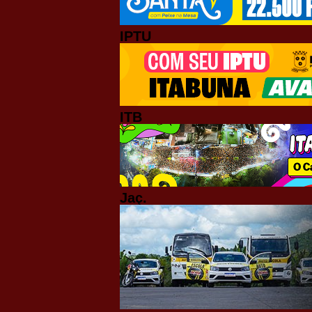
IPTU
ITB
Jaç.