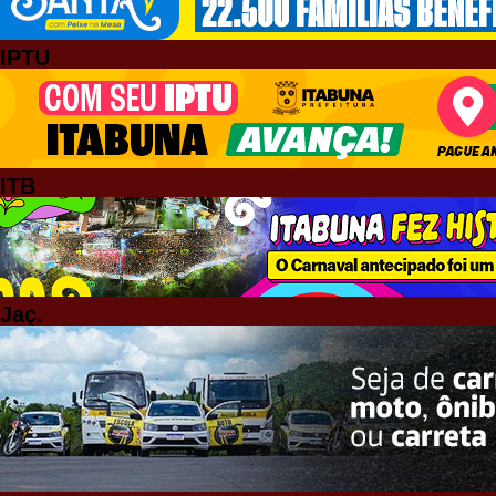
IPTU
ITB
Jaç.